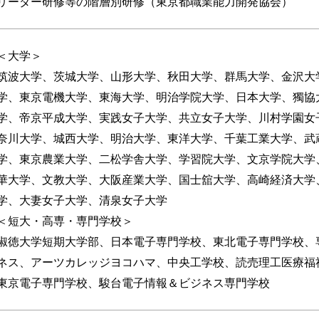
リーダー研修等の階層別研修（東京都職業能力開発協会）
＜大学＞
筑波大学、茨城大学、山形大学、秋田大学、群馬大学、金沢大
学、東京電機大学、東海大学、明治学院大学、日本大学、獨協
学、帝京平成大学、実践女子大学、共立女子大学、川村学園女
奈川大学、城西大学、明治大学、東洋大学、千葉工業大学、武
学、東京農業大学、二松学舎大学、学習院大学、文京学院大学
華大学、文教大学、大阪産業大学、国士舘大学、高崎経済大学
学、大妻女子大学、清泉女子大学
＜短大・高専・専門学校＞
淑徳大学短期大学部、日本電子専門学校、東北電子専門学校、
ネス、アーツカレッジヨコハマ、中央工学校、読売理工医療福
東京電子専門学校、駿台電子情報＆ビジネス専門学校