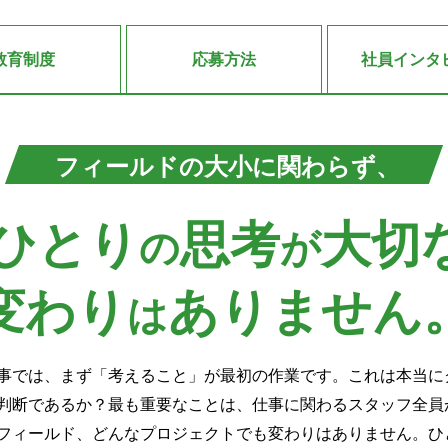
教育
制度
応募
方法
社員
インタ
フィールドの
大小に関わらず、
ひとり
思考
大切
の
が
変わり
ありません
は
事では、まず「考えること」が最初の作業です。これは本当に
判断であるか？最も重要なことは、仕事に関わるスタッフ全員
フィールド、どんなプロジェクトでも変わりはありません。ひ